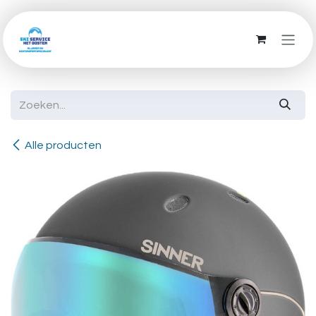
Overslaan naar inhoud
Alle producten