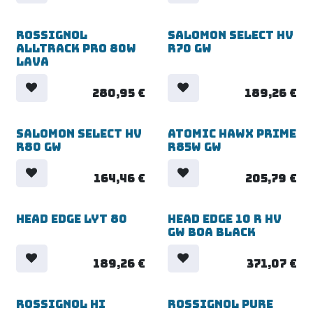
Rossignol
Salomon Select HV
Alltrack Pro 80W
R70 GW
Lava
280,95
€
189,26
€
Salomon Select HV
Atomic Hawx Prime
R80 GW
R85W GW
164,46
€
205,79
€
Head Edge LYT 80
Head Edge 10 R HV
GW BOA Black
189,26
€
371,07
€
Rossignol Hi
Rossignol Pure