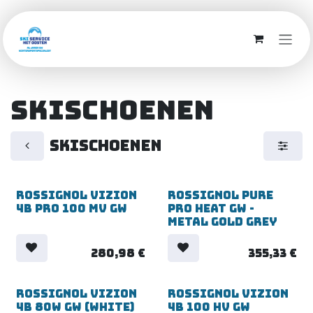
Overslaan naar inhoud
Skischoenen
Skischoenen
Rossignol Vizion
Rossignol Pure
4B Pro 100 MV GW
Pro Heat GW -
Metal Gold Grey
280,98
€
355,33
€
Rossignol Vizion
Rossignol Vizion
4B 80W GW (White)
4B 100 HV GW