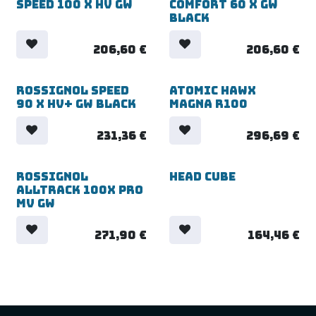
Speed 100 X HV GW
Comfort 60 X GW
Black
206,60
€
206,60
€
Rossignol Speed
Atomic Hawx
90 X HV+ GW Black
Magna R100
231,36
€
296,69
€
Rossignol
Head Cube
10% KORTING
Alltrack 100x Pro
MV GW
271,90
€
164,46
€