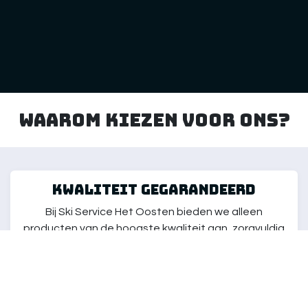
Waarom kiezen voor ons?
kwaliteit gegarandeerd
Bij Ski Service Het Oosten bieden we alleen
producten van de hoogste kwaliteit aan, zorgvuldig
geselecteerd om aan de behoeften van elke skiër
te voldoen. Onze artikelen zijn getest om ervoor te
zorgen dat je kunt genieten van de beste ski-
ervaring, ongeacht je niveau.