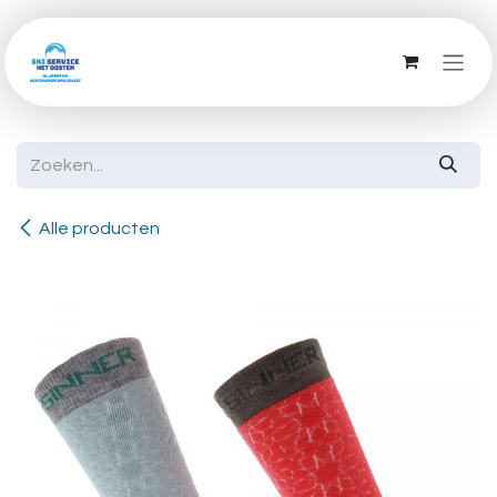
Overslaan naar inhoud
Alle producten