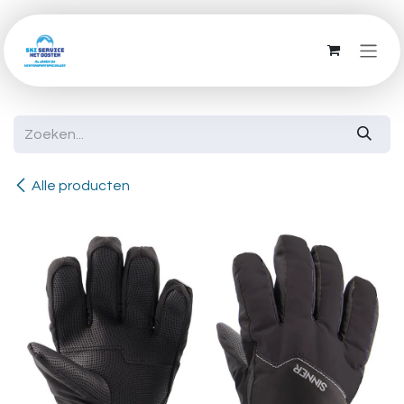
Overslaan naar inhoud
Alle producten