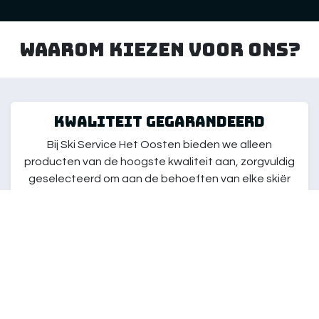
Waarom kiezen voor ons?
kwaliteit gegarandeerd
Bij Ski Service Het Oosten bieden we alleen
producten van de hoogste kwaliteit aan, zorgvuldig
geselecteerd om aan de behoeften van elke skiër
te voldoen. Onze artikelen zijn getest om ervoor te
zorgen dat je kunt genieten van de beste ski-
ervaring, ongeacht je niveau.
klantenservice
Onze klantenservice staat altijd klaar om je te