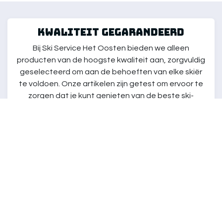
kwaliteit gegarandeerd
Bij Ski Service Het Oosten bieden we alleen
producten van de hoogste kwaliteit aan, zorgvuldig
geselecteerd om aan de behoeften van elke skiër
te voldoen. Onze artikelen zijn getest om ervoor te
zorgen dat je kunt genieten van de beste ski-
ervaring, ongeacht je niveau.
klantenservice
Onze klantenservice staat altijd klaar om je te
helpen met al je vragen of zorgen. Neem gerust
contact met ons op voor directe ondersteuning,
deskundig advies of om de juiste producten te
vinden die aan jouw wensen en behoeften voldoen!
Wij zorgen ervoor dat je de best mogelijke ervaring