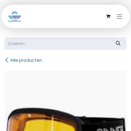
Overslaan naar inhoud
Alle producten