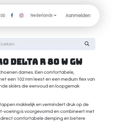
Aanmelden
log
Nederlands
400
o Delta R 80 W GW
schoenen dames. Een comfortabele,
et een 102 mm leest en een medium flex van
ende skiërs die eenvoud en loopgemak
stappen makkelijk en vermindert druk op de
ort-voering is voorgevormd en combineert met
 direct comfortabele demping en betere