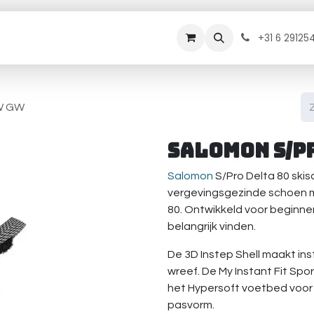
rhuur
Onderhoud
Diensten
Contact
B
+31 6 29125
 W GW
Salomon S/Pr
Salomon
S/Pro Delta 80 ski
vergevingsgezinde schoen m
80. Ontwikkeld voor beginn
belangrijk vinden.
De 3D Instep Shell maakt in
wreef. De My Instant Fit Sp
het Hypersoft voetbed voor
pasvorm.