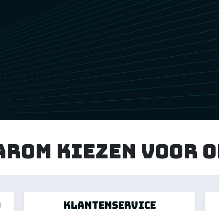
arom kiezen voor o
d
klantenservice