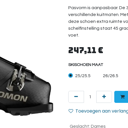
Pasvorm is aanpasbaar. De 3-
verschillende kuitmaten. M
deze schoen extra ruimte vo
schelfinstelling staat 45 g
voet.
247,11
€
SKISCHOEN MAAT
25/25.5
26/26.5
Toevoegen aan verlangl
Geslacht
:
Dames