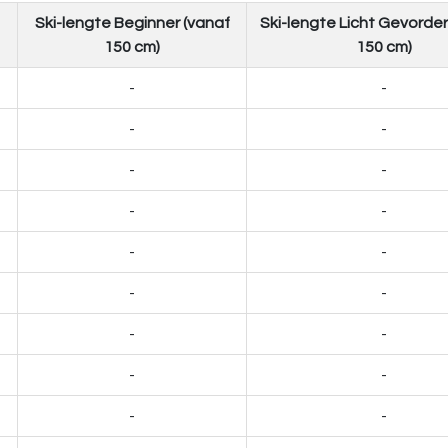
Ski-lengte Beginner (vanaf
Ski-lengte Licht Gevorder
150 cm)
150 cm)
-
-
-
-
-
-
-
-
-
-
-
-
-
-
-
-
-
-