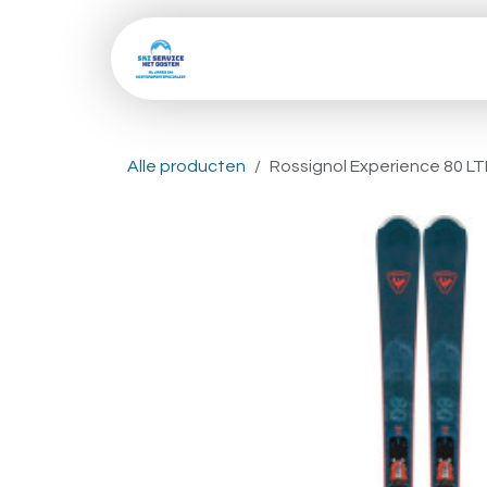
Overslaan naar inhoud
Home
Shop
Skive
Alle producten
Rossignol Experience 80 LTD