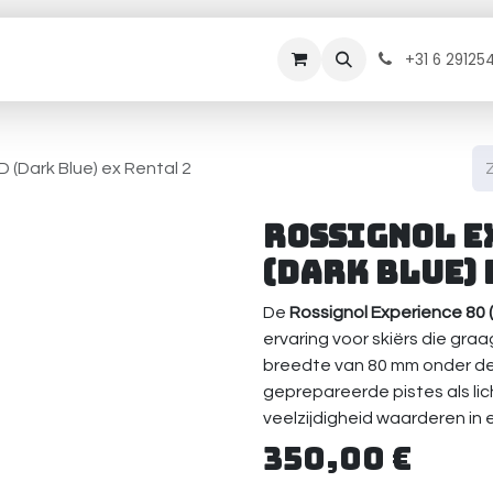
rhuur
Onderhoud
Diensten
Contact
B
+31 6 29125
 (Dark Blue) ex Rental 2
Rossignol E
(Dark Blue) 
De
Rossignol Experience 80 
ervaring voor skiërs die gra
breedte van 80 mm onder de 
geprepareerde pistes als licht
veelzijdigheid waarderen in 
350,00
€