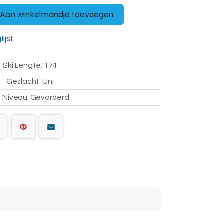
Aan winkelmandje toevoegen
ijst
Ski Lengte
:
174
Geslacht
:
Uni
i Niveau
:
Gevorderd