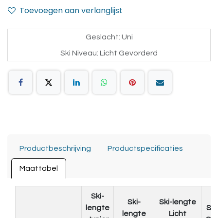
Toevoegen aan verlanglijst
Geslacht
:
Uni
Ski Niveau
:
Licht Gevorderd
Productbeschrijving
Productspecificaties
Maattabel
Ski-
Ski-
Ski-lengte
lengte
Ski
lengte
Licht