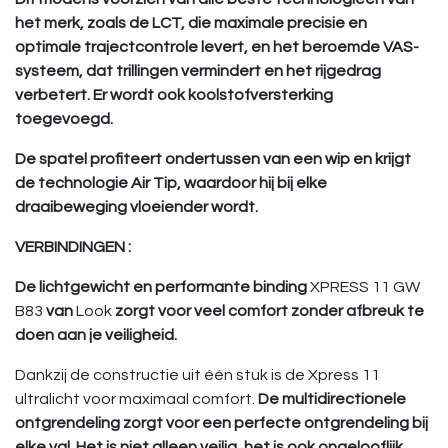
het merk, zoals de LCT, die maximale precisie en
optimale trajectcontrole levert, en het beroemde VAS-
systeem, dat trillingen vermindert en het rijgedrag
verbetert. Er wordt ook koolstofversterking
toegevoegd.
De spatel profiteert ondertussen van een wip en krijgt
de technologie Air Tip, waardoor hij bij elke
draaibeweging vloeiender wordt.
VERBINDINGEN :
De lichtgewicht en performante binding
XPRESS 11 GW
B83
van
Look
zorgt voor veel comfort zonder afbreuk te
doen aan je veiligheid.
Dankzij de constructie uit één stuk is de Xpress 11
ultralicht voor maximaal comfort.
De multidirectionele
ontgrendeling zorgt voor een perfecte ontgrendeling bij
elke val. Het is niet alleen veilig, het is ook ongelooflijk