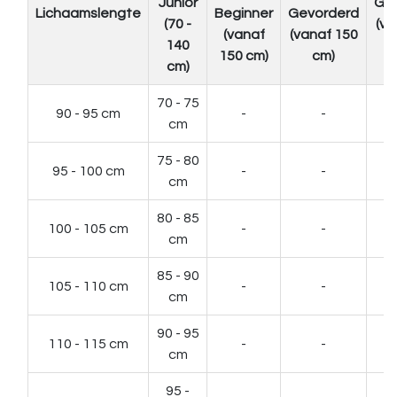
Junior
Ge
Lichaamslengte
Beginner
Gevorderd
(70 -
(va
(vanaf
(vanaf 150
140
150 cm)
cm)
cm)
70 - 75
90 - 95 cm
-
-
cm
75 - 80
95 - 100 cm
-
-
cm
80 - 85
100 - 105 cm
-
-
cm
85 - 90
105 - 110 cm
-
-
cm
90 - 95
110 - 115 cm
-
-
cm
95 -