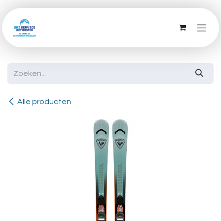
Overslaan naar inhoud
Alle producten