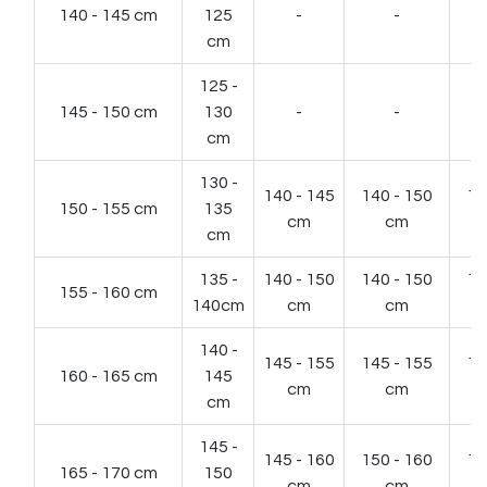
140 - 145 cm
125
-
-
cm
125 -
145 - 150 cm
130
-
-
cm
130 -
140 - 145
140 - 150
14
150 - 155 cm
135
cm
cm
cm
135 -
140 - 150
140 - 150
14
155 - 160 cm
140cm
cm
cm
140 -
145 - 155
145 - 155
15
160 - 165 cm
145
cm
cm
cm
145 -
145 - 160
150 - 160
15
165 - 170 cm
150
cm
cm