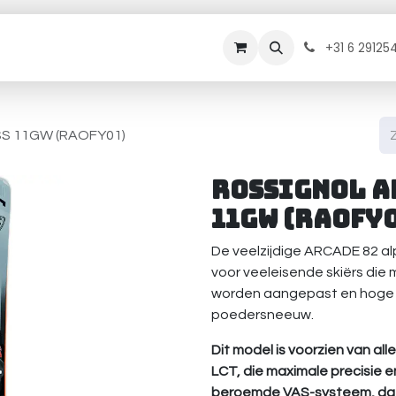
rhuur
Onderhoud
Diensten
Contact
B
+31 6 29125
ESS 11GW (RAOFY01)
Rossignol A
11GW (RAOFY0
De veelzijdige ARCADE 82 alp
voor veeleisende skiërs die m
worden aangepast en hoge pr
poedersneeuw.
Dit model is voorzien van al
LCT, die maximale precisie e
beroemde VAS-systeem, dat t