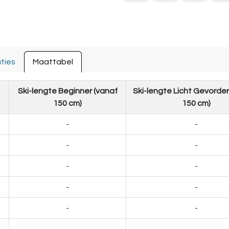
ties
Maattabel
Ski-lengte Beginner (vanaf
Ski-lengte Licht Gevorder
150 cm)
150 cm)
-
-
-
-
-
-
-
-
-
-