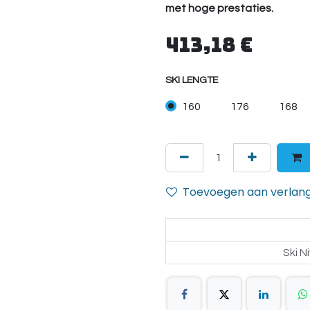
met hoge prestaties.
413,18
€
SKI LENGTE
160
176
168
Toevoegen aan verlangl
Ski N