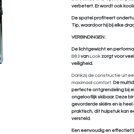
verbetert. Er wordt ook koo
De spatel profiteert ondertu
Tip, waardoor hij bij elke d
VERBINDINGEN :
De lichtgewicht en perform
B83
van
Look
zorgt voor vee
veiligheid.
Dankzij de constructie uit éé
maximaal comfort.
De multid
perfecte ontgrendeling bij elke
ongelooflijk skibaar. Deze bi
gevorderde skiërs en is heel 
praktisch, dit hulpstuk ka
versteld.
Een eenvoudig en effectief 