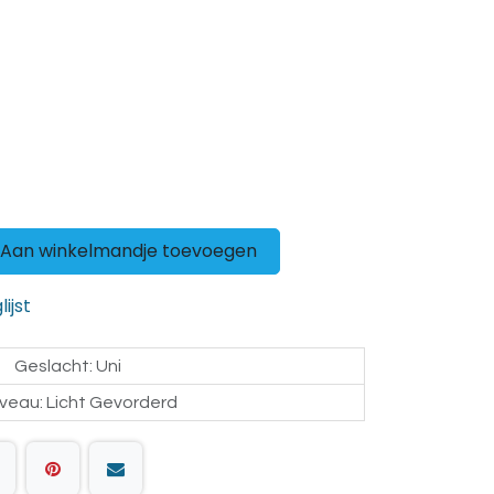
Aan winkelmandje toevoegen
ijst
Geslacht
:
Uni
iveau
:
Licht Gevorderd