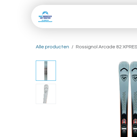
Overslaan naar inhoud
Home
Shop
Skive
Alle producten
Rossignol Arcade 82 XPR