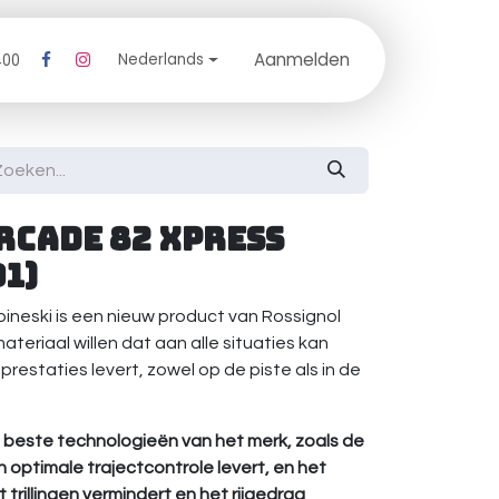
Aanmelden
log
Nederlands
400
rcade 82 XPRESS
1)
ineski is een nieuw product van Rossignol
ateriaal willen dat aan alle situaties kan
estaties levert, zowel op de piste als in de
le beste technologieën van het merk, zoals de
n optimale trajectcontrole levert, en het
rillingen vermindert en het rijgedrag