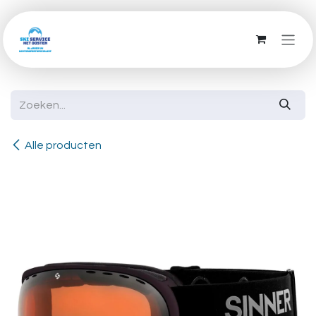
Overslaan naar inhoud
Alle producten