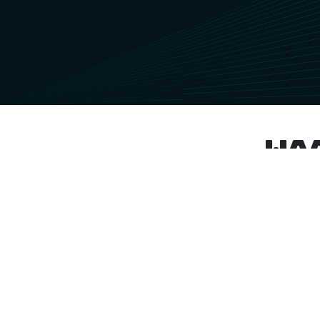
Wa
kwaliteit gegarandeer
Bij Ski Service Het Oosten bieden we alle
producten van de hoogste kwaliteit aan
zorgvuldig geselecteerd om aan de
behoeften van elke skiër te voldoen. On