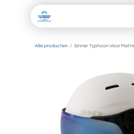
Overslaan naar inhoud
Home
Shop
Skive
Alle producten
Sinner Typhoon Visor Matt