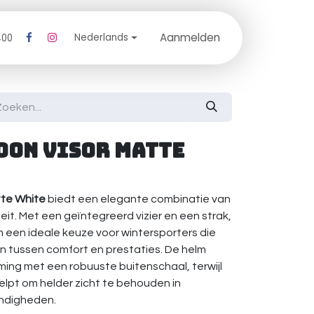
Aanmelden
log
Nederlands
400
oon Visor Matte
tte White
biedt een elegante combinatie van
liteit. Met een geïntegreerd vizier en een strak,
m een ideale keuze voor wintersporters die
en tussen comfort en prestaties. De helm
ng met een robuuste buitenschaal, terwijl
helpt om helder zicht te behouden in
ndigheden.