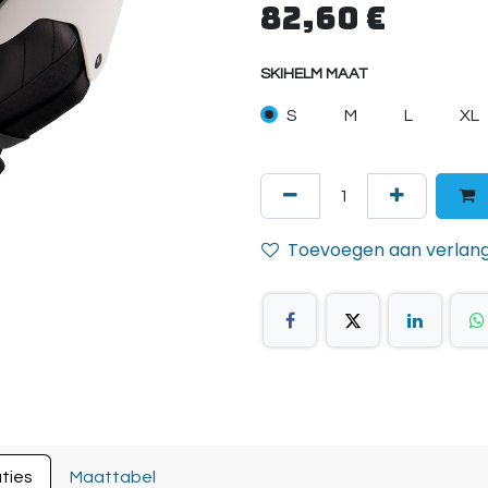
82,60
€
SKIHELM MAAT
S
M
L
XL
Toevoegen aan verlangl
ties
Maattabel