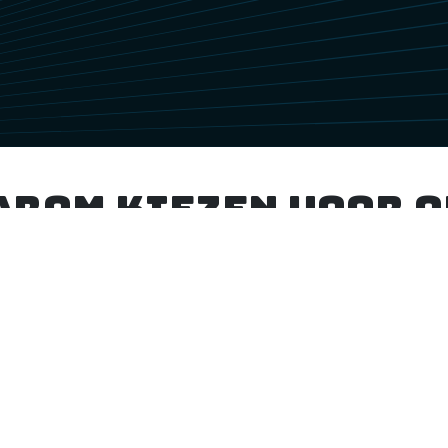
arom kiezen voor o
d
klantenservice
en
Onze klantenservice staat altijd klaar om je
,
te helpen met al je vragen of zorgen. Neem
gerust contact met ons op voor directe
ze
ondersteuning, deskundig advies of om de
w