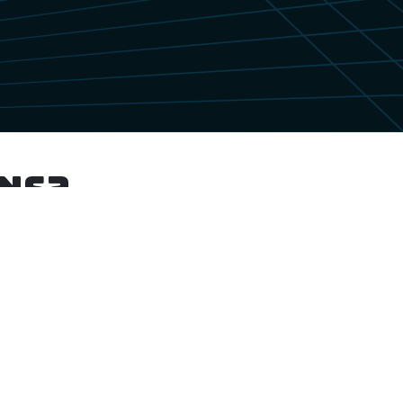
ns?
Snelle Levering
Geniet van onze snelle leveringsopties
zodat je je bestelling snel in huis hebt,
zodat je niets hoeft te missen van je
intersportavonturen. Jouw tevredenheid