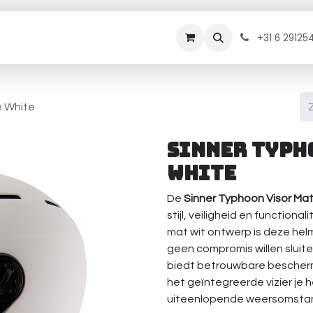
rhuur
Onderhoud
Diensten
Contact
B
+31 6 29125
e White
Sinner Typh
White
De
Sinner Typhoon Visor Ma
stijl, veiligheid en functiona
mat wit ontwerp is deze hel
geen compromis willen sluit
biedt betrouwbare beschermi
het geïntegreerde vizier je 
uiteenlopende weersomsta