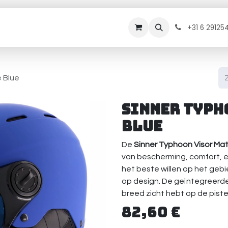
rhuur
Onderhoud
Diensten
Contact
B
+31 6 29125
 Blue
Sinner Typh
Blue
De
Sinner Typhoon Visor Mat
van bescherming, comfort, en
het beste willen op het gebie
op design. De geïntegreerde 
breed zicht hebt op de pist
82,60
€