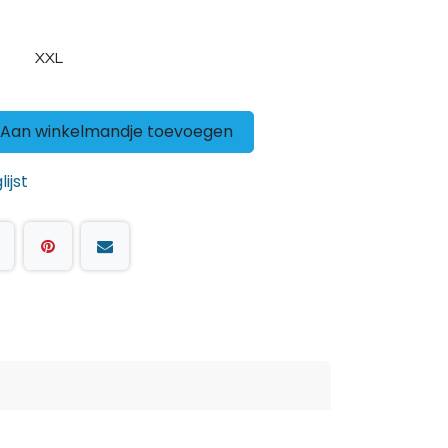
XXL
Aan winkelmandje toevoegen
ijst