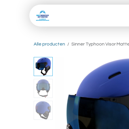
Overslaan naar inhoud
Home
Shop
Skive
Alle producten
Sinner Typhoon Visor Matte