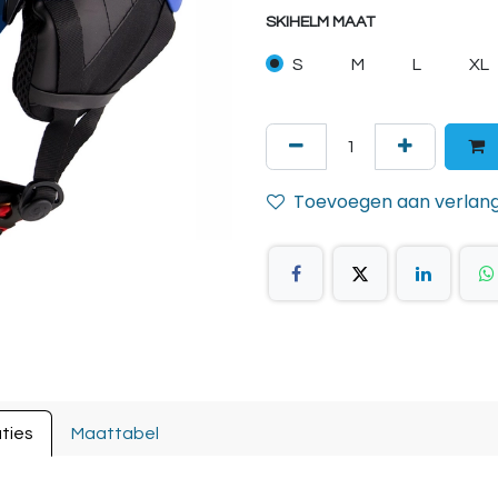
SKIHELM MAAT
S
M
L
XL
Toevoegen aan verlangl
ties
Maattabel