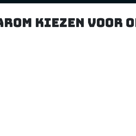
arom kiezen voor o
d
klantenservice
en
Onze klantenservice staat altijd klaar om je
,
te helpen met al je vragen of zorgen. Neem
gerust contact met ons op voor directe
ze
ondersteuning, deskundig advies of om de
w
n
juiste producten te vinden die aan jouw
wensen en behoeften voldoen! Wij zorgen
b
ervoor dat je de best mogelijke ervaring
hebt tijdens het winkelen bij ons.