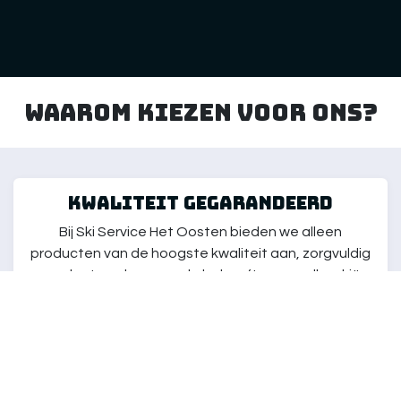
Waarom kiezen voor ons?
kwaliteit gegarandeerd
Bij Ski Service Het Oosten bieden we alleen
producten van de hoogste kwaliteit aan, zorgvuldig
geselecteerd om aan de behoeften van elke skiër
te voldoen. Onze artikelen zijn getest om ervoor te
zorgen dat je kunt genieten van de beste ski-
ervaring, ongeacht je niveau.