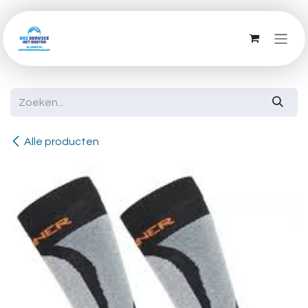
Overslaan naar inhoud
Alle producten