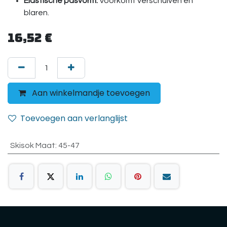
Elastische pasvorm:
Voorkomt verschuiven en
blaren.
16,52
€
Aan winkelmandje toevoegen
Toevoegen aan verlanglijst
Skisok Maat
:
45-47