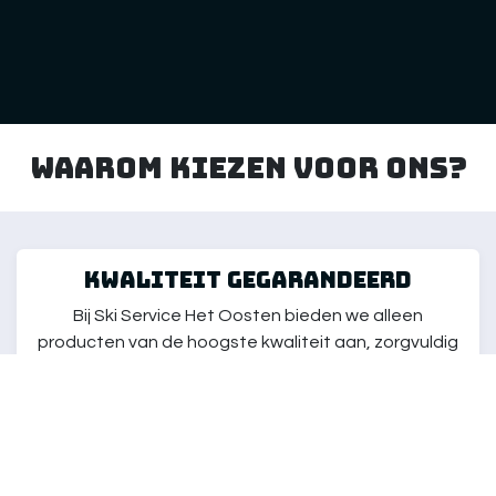
Waarom kiezen voor ons?
kwaliteit gegarandeerd
Bij Ski Service Het Oosten bieden we alleen
producten van de hoogste kwaliteit aan, zorgvuldig
geselecteerd om aan de behoeften van elke skiër
te voldoen. Onze artikelen zijn getest om ervoor te
zorgen dat je kunt genieten van de beste ski-
ervaring, ongeacht je niveau.