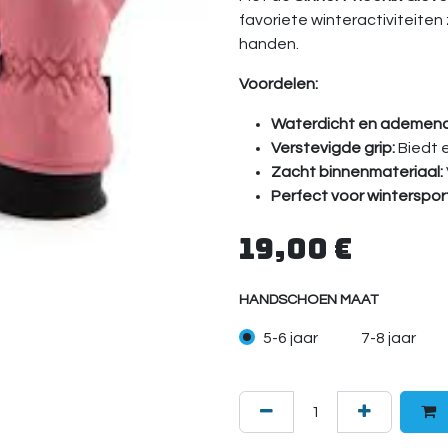
favoriete winteractiviteite
handen.
Voordelen:
Waterdicht en ademend
Verstevigde grip:
Biedt e
Zacht binnenmateriaal:
Perfect voor winterspor
19,00
€
HANDSCHOEN MAAT
5-6 jaar
7-8 jaar