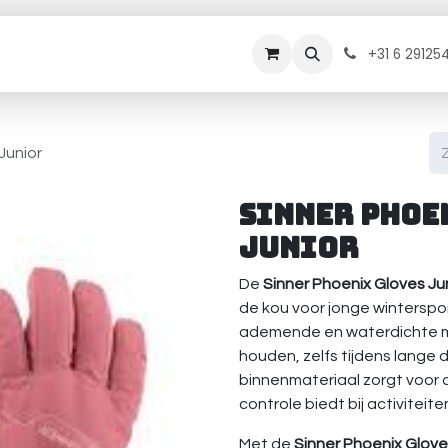
rhuur
Onderhoud
Diensten
Contact
B
+31 6 29125
Junior
Sinner Phoe
Junior
De
Sinner Phoenix Gloves Ju
de kou voor jonge wintersp
ademende en waterdichte m
houden, zelfs tijdens lange
binnenmateriaal zorgt voor c
controle biedt bij activiteit
Met de
Sinner Phoenix Glove