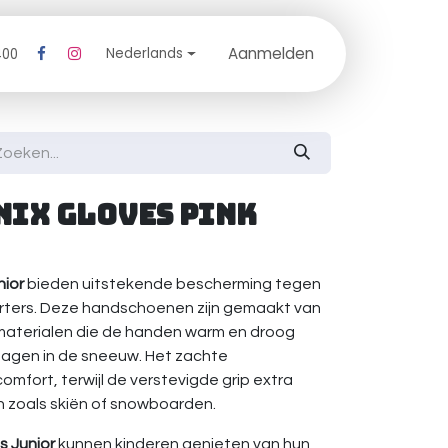
Aanmelden
log
Nederlands
400
nix Gloves Pink
nior
bieden uitstekende bescherming tegen
orters. Deze handschoenen zijn gemaakt van
aterialen die de handen warm en droog
 dagen in de sneeuw. Het zachte
omfort, terwijl de verstevigde grip extra
en zoals skiën of snowboarden.
s Junior
kunnen kinderen genieten van hun