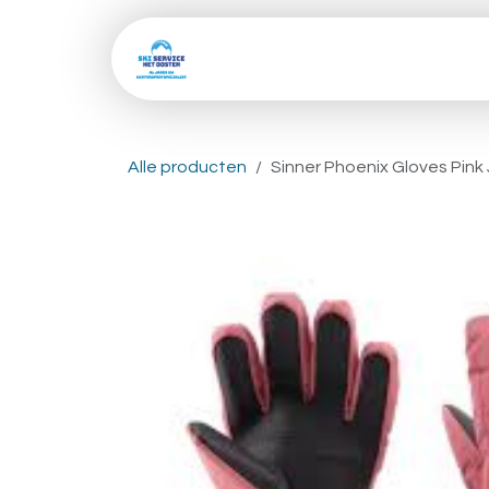
Overslaan naar inhoud
Home
Shop
Skive
Alle producten
Sinner Phoenix Gloves Pink 