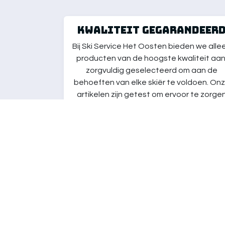
kwaliteit gegarandeer
Bij Ski Service Het Oosten bieden we alle
producten van de hoogste kwaliteit aan
zorgvuldig geselecteerd om aan de
behoeften van elke skiër te voldoen. On
artikelen zijn getest om ervoor te zorge
dat je kunt genieten van de beste ski-
ervaring, ongeacht je niveau.