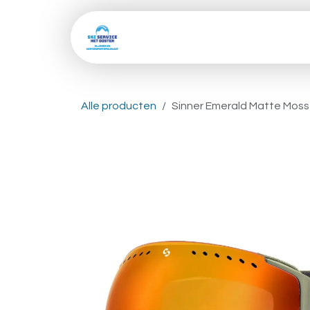
Overslaan naar inhoud
Home
Shop
Skive
Alle producten
Sinner Emerald Matte Moss