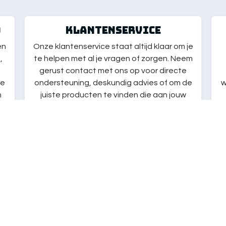
d
klantenservice
en
Onze klantenservice staat altijd klaar om je
,
te helpen met al je vragen of zorgen. Neem
gerust contact met ons op voor directe
ze
ondersteuning, deskundig advies of om de
w
n
juiste producten te vinden die aan jouw
wensen en behoeften voldoen! Wij zorgen
b
ervoor dat je de best mogelijke ervaring
hebt tijdens het winkelen bij ons.