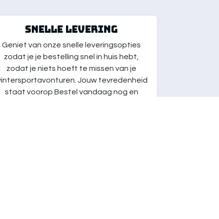
Snelle Levering
Geniet van onze snelle leveringsopties
zodat je je bestelling snel in huis hebt,
zodat je niets hoeft te missen van je
intersportavonturen. Jouw tevredenheid
staat voorop Bestel vandaag nog en
ereid je voor op een seizoen vol plezier en
actie op de piste