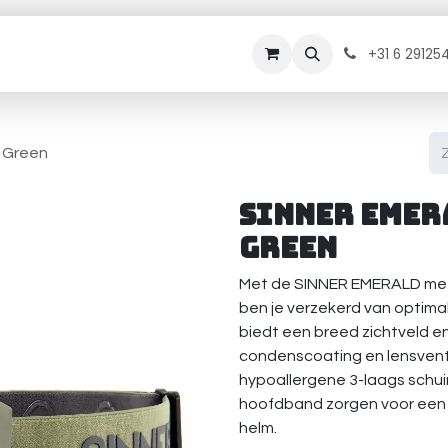
rhuur
Onderhoud
Diensten
Contact
B
+31 6 29125
 Green
Sinner Emer
Green
Met de SINNER EMERALD met 
ben je verzekerd van optimal
biedt een breed zichtveld e
condenscoating en lensventil
hypoallergene 3-laags schuim
hoofdband zorgen voor een 
helm.