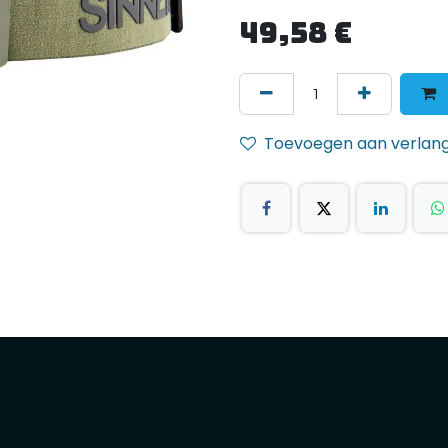
49,58
€
Toevoegen aan verlangl