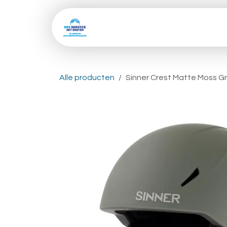
Overslaan naar inhoud
Home
Shop
Skive
Alle producten
Sinner Crest Matte Moss G