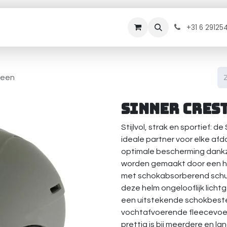
rhuur
Onderhoud
Diensten
Contact
B
+31 6 29125
reen
Sinner Cres
Stijlvol, strak en sportief:
ideale partner voor elke afda
optimale bescherming dankzi
worden gemaakt door een ha
met schokabsorberend schu
deze helm ongelooflijk licht
een uitstekende schokbeste
vochtafvoerende fleecevoer
prettig is bij meerdere en l