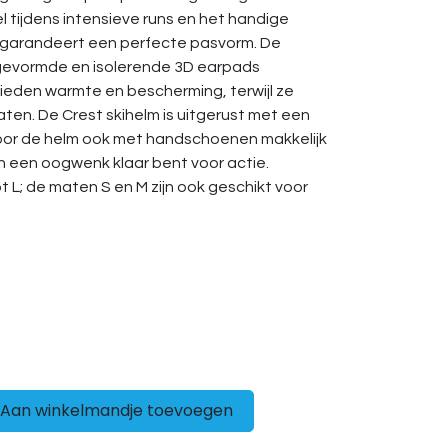
el tijdens intensieve runs en het handige
arandeert een perfecte pasvorm. De
gevormde en isolerende 3D earpads
bieden warmte en bescherming, terwijl ze
ten. De Crest skihelm is uitgerust met een
oor de helm ook met handschoenen makkelijk
e in een oogwenk klaar bent voor actie.
t L; de maten S en M zijn ook geschikt voor
Aan winkelmandje toevoegen