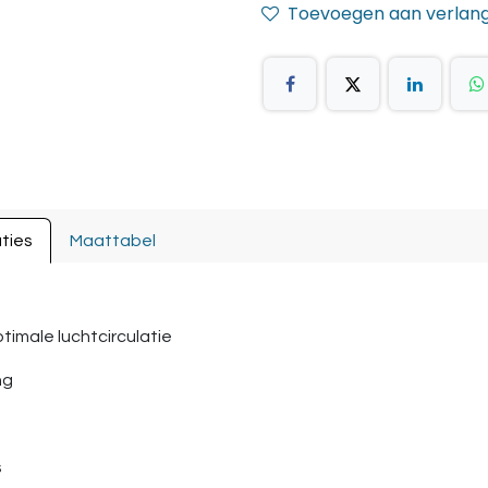
Toevoegen aan verlangl
ties
Maattabel
timale luchtcirculatie
ng
s