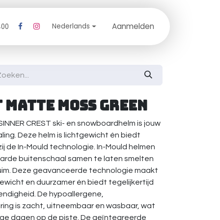
Aanmelden
log
Nederlands
400
t Matte Moss Green
 de SINNER CREST ski- en snowboardhelm is jouw
ling. Deze helm is lichtgewicht én biedt
j de In-Mould technologie. In-Mould helmen
rde buitenschaal samen te laten smelten
im. Deze geavanceerde technologie maakt
gewicht en duurzamer én biedt tegelijkertijd
ndigheid. De hypoallergene,
ing is zacht, uitneembaar en wasbaar, wat
ange dagen op de piste. De geïntegreerde