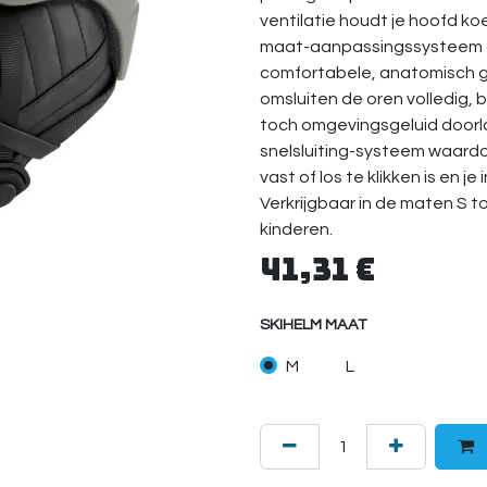
ventilatie houdt je hoofd ko
maat-aanpassingssysteem g
comfortabele, anatomisch 
omsluiten de oren volledig, 
toch omgevingsgeluid doorla
snelsluiting-systeem waard
vast of los te klikken is en j
Verkrijgbaar in de maten S to
kinderen.
41,31
€
SKIHELM MAAT
M
L