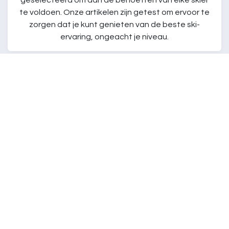
geselecteerd om aan de behoeften van elke skiër
te voldoen. Onze artikelen zijn getest om ervoor te
zorgen dat je kunt genieten van de beste ski-
ervaring, ongeacht je niveau.
klantenservice
Onze klantenservice staat altijd klaar om je te
helpen met al je vragen of zorgen. Neem gerust
contact met ons op voor directe ondersteuning,
deskundig advies of om de juiste producten te
vinden die aan jouw wensen en behoeften voldoen!
Wij zorgen ervoor dat je de best mogelijke ervaring
hebt tijdens het winkelen bij ons.
Snelle Levering
Geniet van onze snelle leveringsopties zodat je je