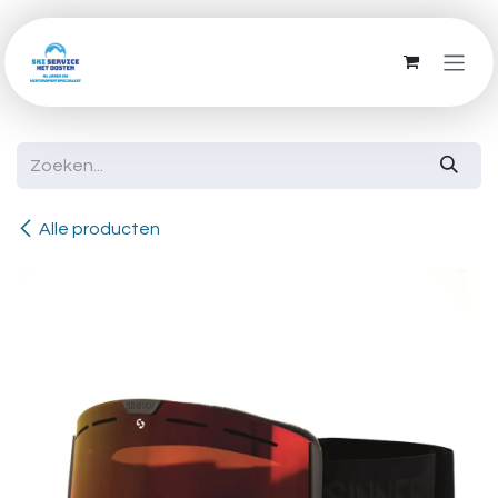
Overslaan naar inhoud
Alle producten