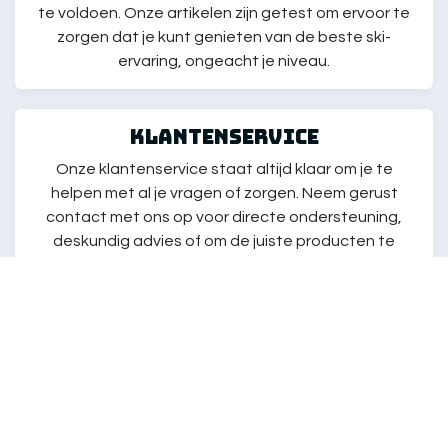
te voldoen. Onze artikelen zijn getest om ervoor te
zorgen dat je kunt genieten van de beste ski-
ervaring, ongeacht je niveau.
klantenservice
Onze klantenservice staat altijd klaar om je te
helpen met al je vragen of zorgen. Neem gerust
contact met ons op voor directe ondersteuning,
deskundig advies of om de juiste producten te
vinden die aan jouw wensen en behoeften voldoen!
Wij zorgen ervoor dat je de best mogelijke ervaring
hebt tijdens het winkelen bij ons.
Snelle Levering
Geniet van onze snelle leveringsopties zodat je je
bestelling snel in huis hebt, zodat je niets hoeft te