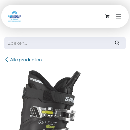
Overslaan naar inhoud
Alle producten