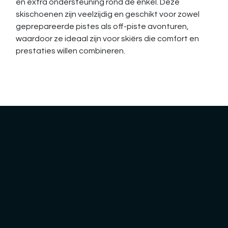
en extra ondersteuning rond de enkel. Deze
skischoenen zijn veelzijdig en geschikt voor zowel
geprepareerde pistes als off-piste avonturen,
waardoor ze ideaal zijn voor skiërs die comfort en
prestaties willen combineren.