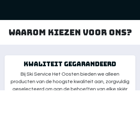
Waarom kiezen voor ons?
kwaliteit gegarandeerd
Bij Ski Service Het Oosten bieden we alleen
producten van de hoogste kwaliteit aan, zorgvuldig
geselecteerd om aan de behoeften van elke skiër
te voldoen. Onze artikelen zijn getest om ervoor te
zorgen dat je kunt genieten van de beste ski-
ervaring, ongeacht je niveau.
klantenservice