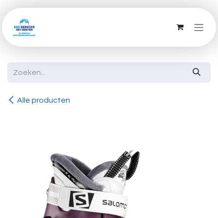
Overslaan naar inhoud
Alle producten