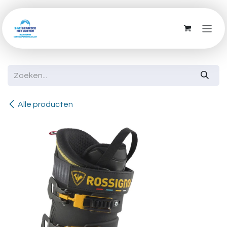
Overslaan naar inhoud
Alle producten