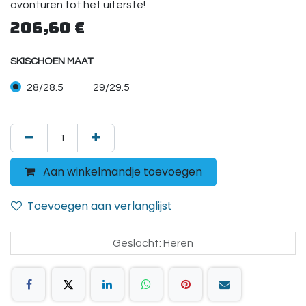
avonturen tot het uiterste!
206,60
€
SKISCHOEN MAAT
28/28.5
29/29.5
Aan winkelmandje toevoegen
Toevoegen aan verlanglijst
Geslacht
:
Heren