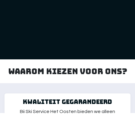
Waarom kiezen voor ons?
kwaliteit gegarandeerd
Bij Ski Service Het Oosten bieden we alleen
producten van de hoogste kwaliteit aan, zorgvuldig
geselecteerd om aan de behoeften van elke skiër
te voldoen. Onze artikelen zijn getest om ervoor te