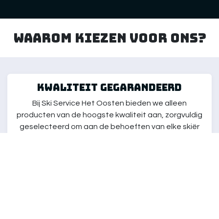
Waarom kiezen voor ons?
kwaliteit gegarandeerd
Bij Ski Service Het Oosten bieden we alleen
producten van de hoogste kwaliteit aan, zorgvuldig
geselecteerd om aan de behoeften van elke skiër
te voldoen. Onze artikelen zijn getest om ervoor te
zorgen dat je kunt genieten van de beste ski-
ervaring, ongeacht je niveau.
klantenservice
Onze klantenservice staat altijd klaar om je te