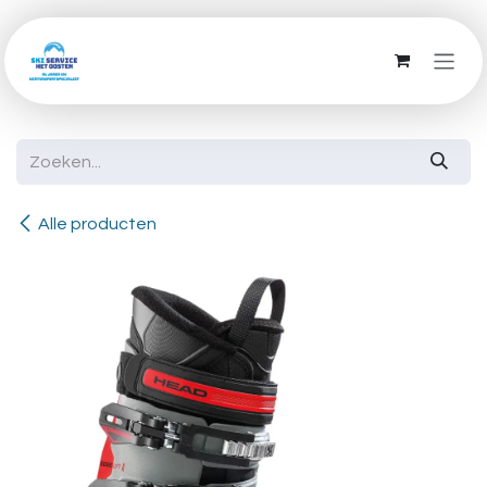
Overslaan naar inhoud
Alle producten