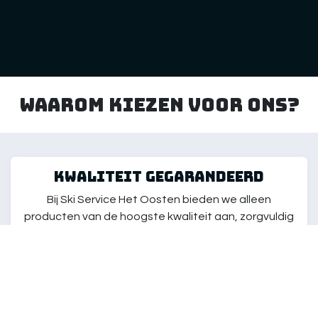
Waarom kiezen voor ons?
kwaliteit gegarandeerd
Bij Ski Service Het Oosten bieden we alleen
producten van de hoogste kwaliteit aan, zorgvuldig
geselecteerd om aan de behoeften van elke skiër
te voldoen. Onze artikelen zijn getest om ervoor te
zorgen dat je kunt genieten van de beste ski-
ervaring, ongeacht je niveau.