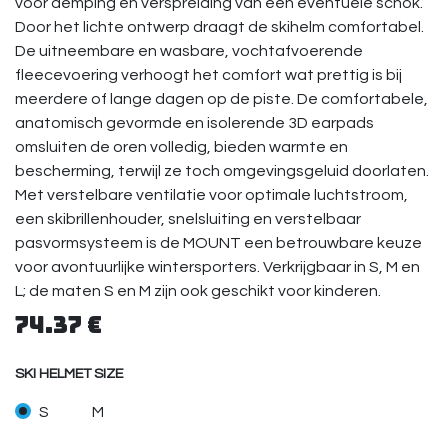
voor demping en verspreiding van een eventuele schok.
Door het lichte ontwerp draagt de skihelm comfortabel.
De uitneembare en wasbare, vochtafvoerende
fleecevoering verhoogt het comfort wat prettig is bij
meerdere of lange dagen op de piste. De comfortabele,
anatomisch gevormde en isolerende 3D earpads
omsluiten de oren volledig, bieden warmte en
bescherming, terwijl ze toch omgevingsgeluid doorlaten.
Met verstelbare ventilatie voor optimale luchtstroom,
een skibrillenhouder, snelsluiting en verstelbaar
pasvormsysteem is de MOUNT een betrouwbare keuze
voor avontuurlijke wintersporters. Verkrijgbaar in S, M en
L; de maten S en M zijn ook geschikt voor kinderen.
74.37
€
SKI HELMET SIZE
S
M