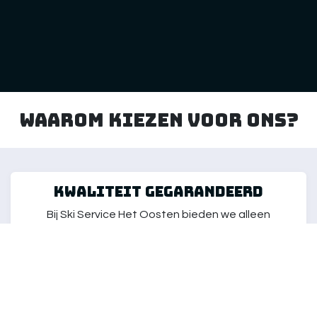
Waarom kiezen voor ons?
kwaliteit gegarandeerd
Bij Ski Service Het Oosten bieden we alleen
producten van de hoogste kwaliteit aan, zorgvuldig
geselecteerd om aan de behoeften van elke skiër
te voldoen. Onze artikelen zijn getest om ervoor te
zorgen dat je kunt genieten van de beste ski-
ervaring, ongeacht je niveau.